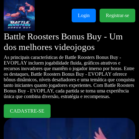
Login
Registrar-se
Battle Roosters Bonus Buy - Um
dos melhores videojogos
As principais características de Battle Roosters Bonus Buy -
EVOPLAY incluem jogabilidade fluida, gráficos atrativos e
recursos inovadores que mantêm o jogador imerso por horas. Entre
os destaques, Battle Roosters Bonus Buy - EVOPLAY oferece
bônus dinâmicos, níveis desafiadores e uma temática que conquista
tanto iniciantes quanto jogadores experientes. Com Battle Roosters
Bonus Buy - EVOPLAY, cada partida se torna uma experiência
única que combina diversão, estratégia e recompensas.
CADASTRE-SE