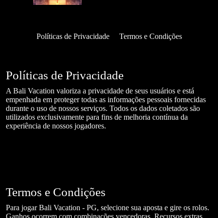
Políticas de Privacidade
Termos e Condições
Políticas de Privacidade
A Bali Vacation valoriza a privacidade de seus usuários e está
empenhada em proteger todas as informações pessoais fornecidas
durante o uso de nossos serviços. Todos os dados coletados são
utilizados exclusivamente para fins de melhoria contínua da
experiência de nossos jogadores.
Termos e Condições
Para jogar Bali Vacation - PG, selecione sua aposta e gire os rolos.
Ganhos ocorrem com combinações vencedoras. Recursos extras