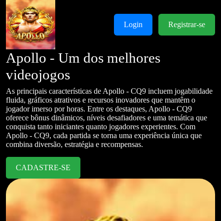
Login
Registrar-se
Apollo - Um dos melhores
videojogos
As principais características de Apollo - CQ9 incluem jogabilidade
fluida, gráficos atrativos e recursos inovadores que mantêm o
jogador imerso por horas. Entre os destaques, Apollo - CQ9
oferece bônus dinâmicos, níveis desafiadores e uma temática que
conquista tanto iniciantes quanto jogadores experientes. Com
Apollo - CQ9, cada partida se torna uma experiência única que
combina diversão, estratégia e recompensas.
CADASTRE-SE