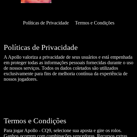
Políticas de Privacidade
Termos e Condições
Políticas de Privacidade
A Apollo valoriza a privacidade de seus usuários e está empenhada
em proteger todas as informações pessoais fornecidas durante o uso
de nossos serviços. Todos os dados coletados são utilizados
exclusivamente para fins de melhoria contínua da experiência de
nossos jogadores.
Termos e Condições
Para jogar Apollo - CQ9, selecione sua aposta e gire os rolos.
Ganhos ocorrem com combinações vencedoras. Recursos extras