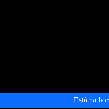
Está na hor