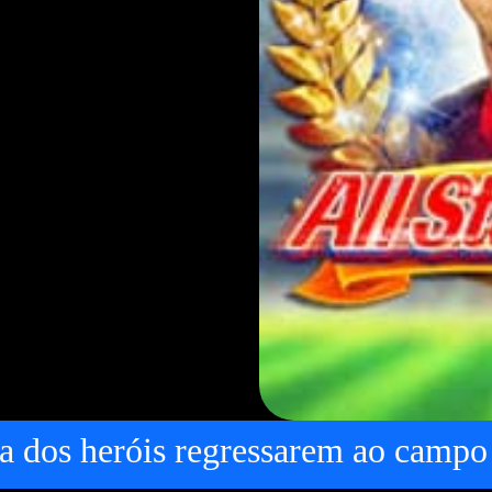
a dos heróis regressarem ao campo