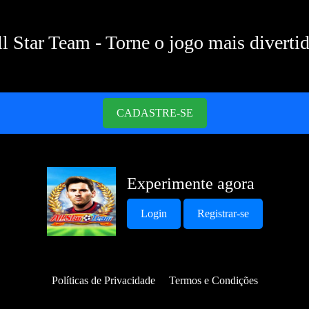
l Star Team - Torne o jogo mais diverti
CADASTRE-SE
Experimente agora
Login
Registrar-se
Políticas de Privacidade
Termos e Condições