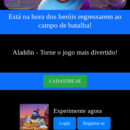
Está na hora dos heróis regressarem ao
campo de batalha!
Aladdin - Torne o jogo mais divertido!
CADASTRE-SE
Experimente agora
Login
Registrar-se