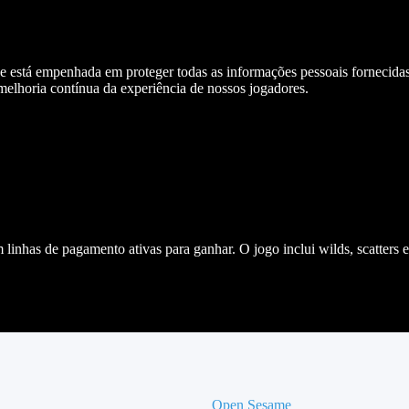
 e está empenhada em proteger todas as informações pessoais fornecida
 melhoria contínua da experiência de nossos jogadores.
inhas de pagamento ativas para ganhar. O jogo inclui wilds, scatters 
Open Sesame