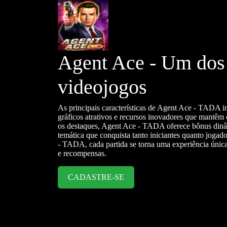
Agent Ace - Um dos
videojogos
As principais características de Agent Ace - TADA in
gráficos atrativos e recursos inovadores que mantêm 
os destaques, Agent Ace - TADA oferece bônus dinâm
temática que conquista tanto iniciantes quanto joga
- TADA, cada partida se torna uma experiência única
e recompensas.
CADASTRE-SE