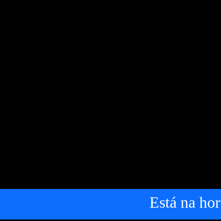
Está na hor