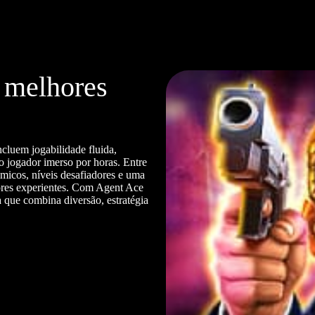
 melhores
cluem jogabilidade fluida,
o jogador imerso por horas. Entre
icos, níveis desafiadores e uma
dores experientes. Com Agent Ace
 que combina diversão, estratégia