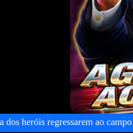
a dos heróis regressarem ao campo