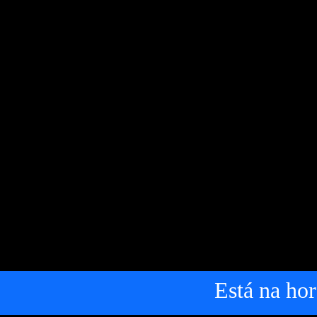
Está na hor