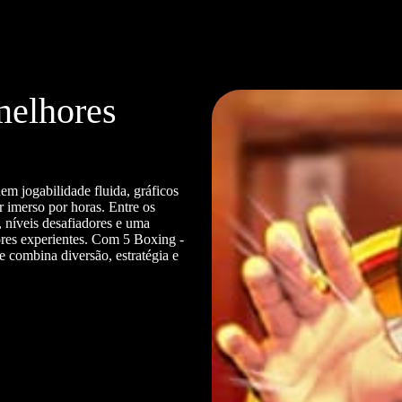
melhores
em jogabilidade fluida, gráficos
 imerso por horas. Entre os
 níveis desafiadores e uma
ores experientes. Com 5 Boxing -
 combina diversão, estratégia e