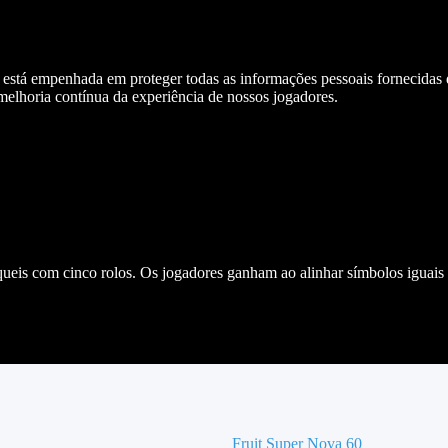
e está empenhada em proteger todas as informações pessoais fornecidas 
 melhoria contínua da experiência de nossos jogadores.
ueis com cinco rolos. Os jogadores ganham ao alinhar símbolos iguais
Fruit Super Nova 60