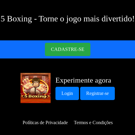
5 Boxing - Torne o jogo mais divertido!
CADASTRE-SE
Experimente agora
Login
Registrar-se
Políticas de Privacidade
Termos e Condições