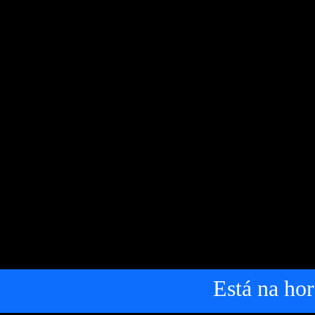
Está na hor