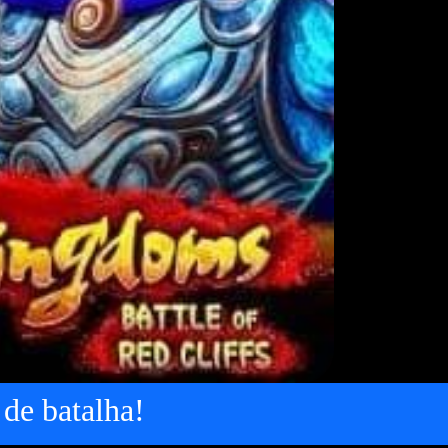
 de batalha!