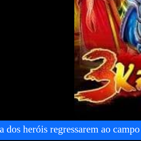
a dos heróis regressarem ao campo