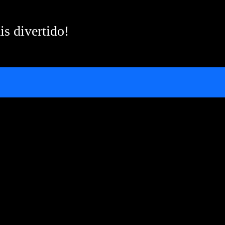
is divertido!