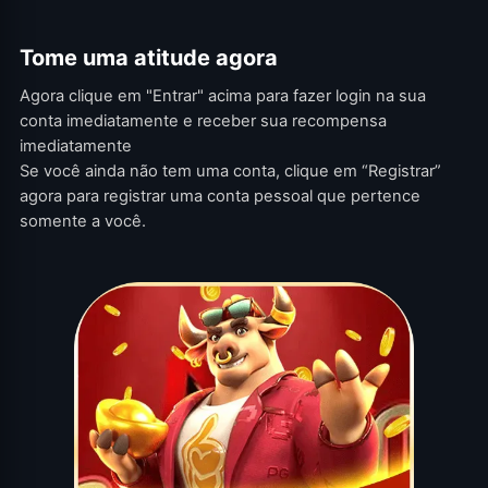
Tome uma atitude agora
Agora clique em "Entrar" acima para fazer login na sua
conta imediatamente e receber sua recompensa
imediatamente
Se você ainda não tem uma conta, clique em “Registrar”
agora para registrar uma conta pessoal que pertence
somente a você.