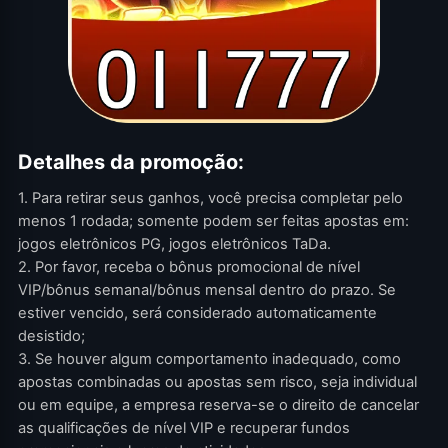
Detalhes da promoção:
1. Para retirar seus ganhos, você precisa completar pelo
menos 1 rodada; somente podem ser feitas apostas em:
jogos eletrônicos PG, jogos eletrônicos TaDa.
2. Por favor, receba o bônus promocional de nível
VIP/bônus semanal/bônus mensal dentro do prazo. Se
estiver vencido, será considerado automaticamente
desistido;
3. Se houver algum comportamento inadequado, como
apostas combinadas ou apostas sem risco, seja individual
ou em equipe, a empresa reserva-se o direito de cancelar
as qualificações de nível VIP e recuperar fundos