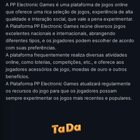
A PP Electronic Games é uma plataforma de jogos online
que oferece uma rica seleção de jogos, experiência de alta
qualidade e interação social, que vale a pena experimentar.
A Plataforma PP Electronic Games reúne diversos jogos
excelentes nacionais e internacionais, abrangendo
diferentes tipos, e os jogadores podem escolher de acordo
com suas preferências.
A plataforma frequentemente realiza diversas atividades
online, como loterias, competições, etc., e oferece aos
jogadores acessórios de jogo, moedas de ouro e outros
benefícios.
A Plataforma PP Electronic Games atualizará regularmente
os recursos do jogo para que os jogadores possam
sempre experimentar os jogos mais recentes e populares.