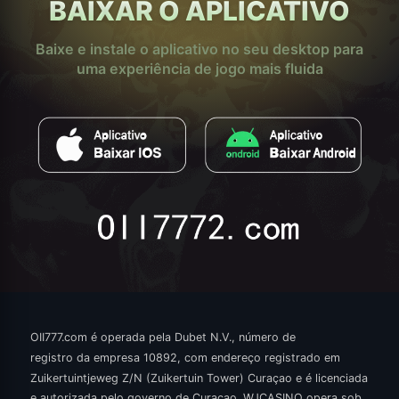
BAIXAR O APLICATIVO
Baixe e instale o aplicativo no seu desktop para
uma experiência de jogo mais fluida
OII777.com é operada pela Dubet N.V., número de
registro da empresa 10892, com endereço registrado em
Zuikertuintjeweg Z/N (Zuikertuin Tower) Curaçao e é licenciada
e autorizada pelo governo de Curaçao. WJCASINO opera sob