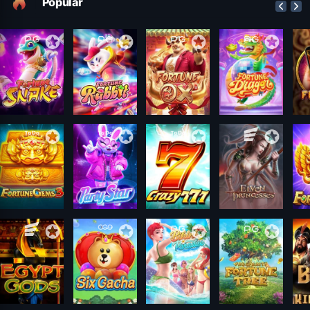
Popular