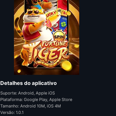
Detalhes do aplicativo
Suporte: Android, Apple iOS
Plataforma: Google Play, Apple Store
Tamanho: Android 10M, iOS 4M
Versão: 1.0.1